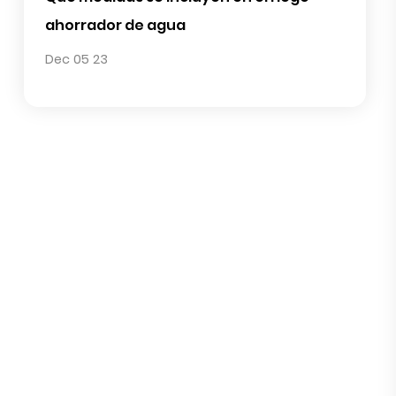
Otras piezas de riego
Publicaciones populares
Qué medidas se incluyen en el riego
ahorrador de agua
Dec 05 23