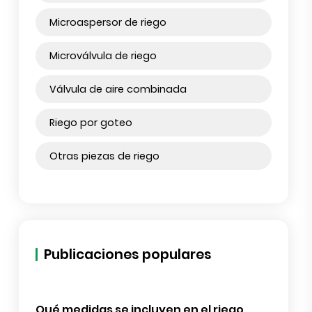
Caja de válvulas de riego
Articulación oscilante de riego
Filtro de riego
Aspersor de riego
Microaspersor de riego
Microválvula de riego
Válvula de aire combinada
Riego por goteo