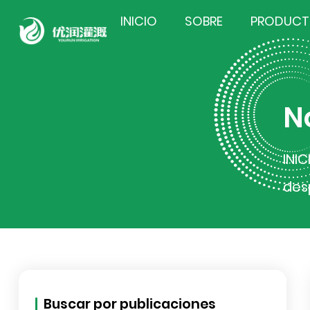
INICIO
SOBRE
PRODUC
N
INIC
des