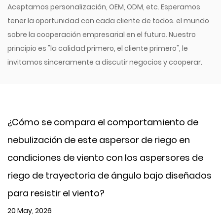
Aceptamos personalización, OEM, ODM, etc. Esperamos
tener la oportunidad con cada cliente de todos. el mundo
sobre la cooperación empresarial en el futuro. Nuestro
principio es "la calidad primero, el cliente primero", le
invitamos sinceramente a discutir negocios y cooperar.
 se compara el comportamiento de
¿Cómo f
zación de este aspersor de riego en
en clim
iones de viento con los aspersores de
es un p
de trayectoria de ángulo bajo diseñados
de rieg
sistir el viento?
13 May, 2
2026
Cuando se