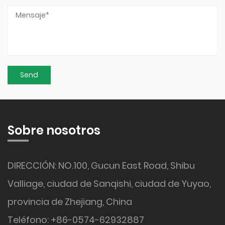
Sobre nosotros
DIRECCIÓN: NO.100, Gucun East Road, Shibu
Valliage, ciudad de Sanqishi, ciudad de Yuyao,
provincia de Zhejiang, China
Teléfono: +86-0574-62932887