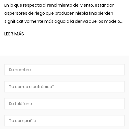
agua es u
e respecta al rendimiento del viento, estándar
plástico 
es de riego que producen niebla fina pierden
ativamente más agua a la deriva que los modelo...
LEER MÁ
S